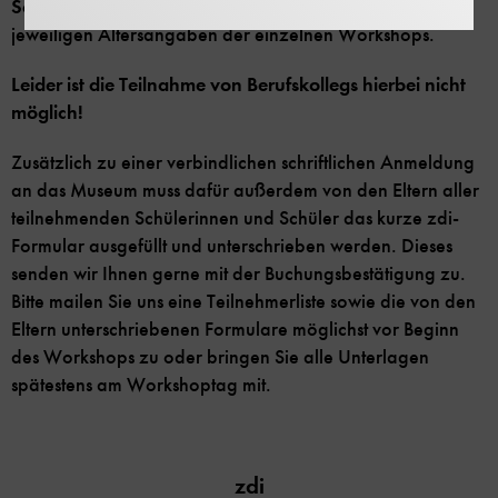
Schule gehen, kostenlos
. Bitte achten Sie jedoch auf die
jeweiligen Altersangaben der einzelnen Workshops.
Leider ist die Teilnahme von Berufskollegs hierbei nicht
möglich!
Zusätzlich zu einer verbindlichen schriftlichen Anmeldung
an das Museum muss dafür außerdem von den Eltern aller
teilnehmenden Schülerinnen und Schüler das kurze zdi-
Formular ausgefüllt und unterschrieben werden. Dieses
senden wir Ihnen gerne mit der Buchungsbestätigung zu.
Bitte mailen Sie uns eine Teilnehmerliste sowie die von den
Eltern unterschriebenen Formulare möglichst vor Beginn
des Workshops zu oder bringen Sie alle Unterlagen
spätestens am Workshoptag mit.
zdi