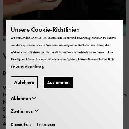
Unsere Cookie-Richtlinien
Wir verwenden Cookies, um unsere Seite sicher und zuverlässig anbieten zu können
Bild: Deutsches Museum
| Eric Alexander Lichtenscheidt
und die Zugriffe auf unserer Webseite zu analysieren. Sie helfen uns dabei, die
Webseite zu optimieren und Ihr persönliches Nutzungserlebnis zu verbessern. Ihre
Wissenswert
Einwilligung können Sie jederzeit widerrufen. Weitere Informationen erhalten Sie in
der
Datenschutzerklärung
.
Das Deutsche Museum Bonn ist zdi-Schüler:innenlabor.
Ablehnen
Zustimmen
Wir freuen uns, dass daher dieser Workshop aus
Landesmitteln im Rahmen von zdi Zukunft durch Innovation
Ablehnen
NRW gefördert wird. Somit ist der Workshop für
Schülerinnen und Schüler
ab der 7. Klasse, die in der
Zustimmen
Stadt Bonn, im Rhein-Sieg-Kreis, in der Städteregion
Aachen und in den Kreisen Düren und Euskirchen zur
Datenschutz
Impressum