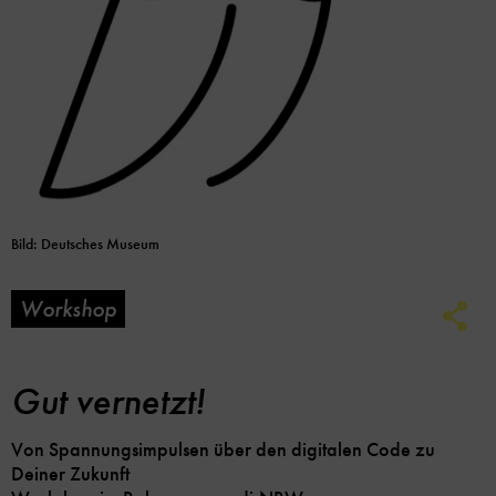
Bild: Deutsches Museum
Workshop
Soc
Me
Lin
Opt
Gut vernetzt!
Von Spannungsimpulsen über den digitalen Code zu
Deiner Zukunft