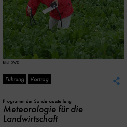
Bild: DWD
Führung
Vortrag
Soc
Me
Lin
Opt
Programm der Sonderausstellung
Meteorologie für die
Landwirtschaft