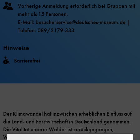
Vorherige Anmeldung erforderlich bei Gruppen mit
mehr als 15 Personen.
E-Mail: besucherservice@deutsches-museum.de |
Telefon: 089/2179-333
Hinweise
Barrierefrei
Der Klimawandel hat inzwischen erheblichen Einfluss auf
die Land- und Forstwirtschaft in Deutschland genommen.
Die Vitalität unserer Wälder ist zurückgegangen,
Waldbrände stehen immer häufiger auf der