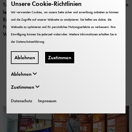
Unsere Cookie-Richtlinien
Tagesordnung. Im Bereich der Landwirtschaft hatten in den
letzten Jahren Dürreperioden zu teils erheblichen
Wir verwenden Cookies, um unsere Seite sicher und zuverlässig anbieten zu können
Ertragseinbußen geführt. Wie der DWD die Land- und
und die Zugriffe auf unserer Webseite zu analysieren. Sie helfen uns dabei, die
Forstwirtschaft hier unterstützt, wird in diesem Vortrag von
Webseite zu optimieren und Ihr persönliches Nutzungserlebnis zu verbessern. Ihre
Wolfgang Kurtz vom Deutschen Wetterdienst vorgestellt.
Einwilligung können Sie jederzeit widerrufen. Weitere Informationen erhalten Sie in
der
Datenschutzerklärung
.
Ablehnen
Zustimmen
Eine Sonderausstellung des Deutschen Wetterdienstes
(DWD)
Ablehnen
Zustimmen
Datenschutz
Impressum