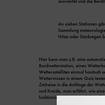
auswertet und die Bevö
An sieben Stationen gib
Sammlung meteorologisc
Hitze oder Starkregen b
Hier kann man z.B. eine automati
Bordwetterstation, einen Wetterb
Wettersatelliten einmal hautnah 
Wetterwissen in einem Quiz testen.
Zeitreise in die Anfänge der Wett
und Kreide, man erfährt, wie ei
funktioniert oder wie sich das Kli