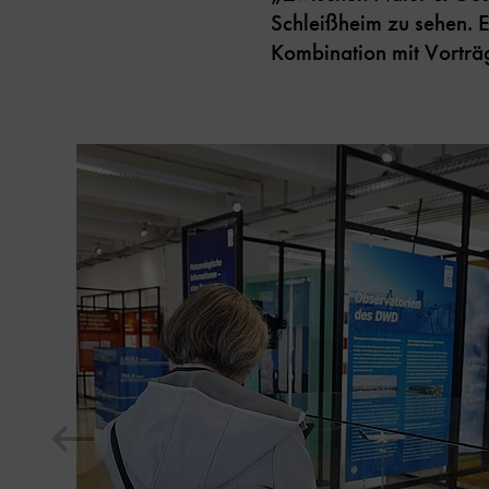
Schleißheim zu sehen. 
Kombination mit Vorträg
Inhaltskarussell
überspringen
Zeige
vorheriges