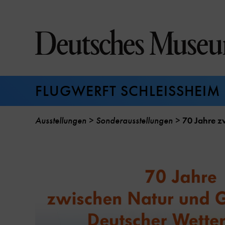
Direkt
zum
Seiteninhalt
springen
FLUGWERFT SCHLEISSHEIM
Ausstellungen
Sonderausstellungen
70 Jahre z