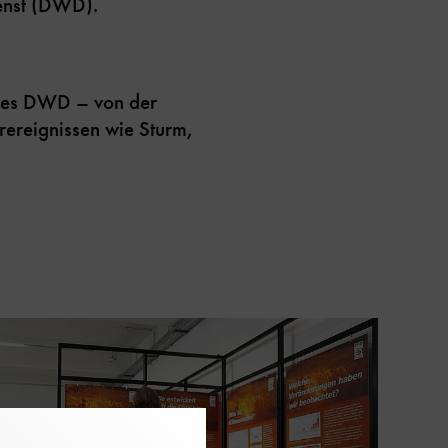
ienst (DWD).
n des DWD – von der
ereignissen wie Sturm,