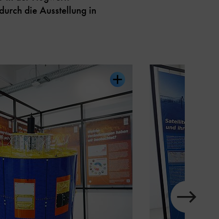
urch die Ausstellung in
Karussell
im
Element
nächstes
Zeige