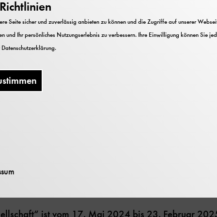
ichtlinien
WD Wetter und Klima
g vor gefährlichen
e Seite sicher und zuverlässig anbieten zu können und die Zugriffe auf unserer Webseite
 nationale
n und Ihr persönliches Nutzungserlebnis zu verbessern. Ihre Einwilligung können Sie jed
s
r
Datenschutzerklärung
.
swehr und zahlreichen
oder Luftfahrt oder
ustimmen
tet und wie er den
gen erforscht oder
Blick in die Sonderausst
Wettersatellit. Bild: De
lte Ausstellung wurde
eigenen Exponaten
ssum
llschaft“ ist vom 17. Mai 2024 bis 23. Februar 2025