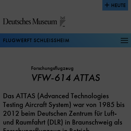
Direkt
HEUTE
zum
Seiteninhalt
springen
FLUGWERFT SCHLEISSHEIM
Na
auf
un
zu
Forschungsflugzeug
VFW-614 ATTAS
Das ATTAS (Advanced Technologies
Testing Aircraft System) war von 1985 bis
2012 beim Deutschen Zentrum für Luft-
und Raumfahrt (DLR) in Braunschweig als