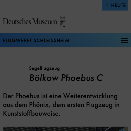
Direkt
HEUTE
zum
Seiteninhalt
springen
FLUGWERFT SCHLEISSHEIM
Na
auf
un
zu
Segelflugzeug
Bölkow Phoebus C
Der Phoebus ist eine Weiterentwicklung
aus dem Phönix, dem ersten Flugzeug in
Kunststoffbauweise.