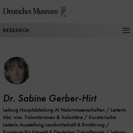
Jump
directly
to
the
RESEARCH
page
Op
Na
contents
Dr. Sabine Gerber-Hirt
Leitung Hauptabteilung AI Naturwissenschaften / Leiterin
Abt. wiss. Volontärinnen & Volontäre / Kuratorische
Leiterin Ausstellung Landwirtschaft & Ernährung /
Kuratorin für Umwelt & Deutscher Zukunftspreis / Leitung