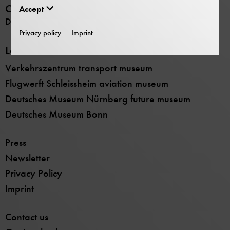
Opening hours
Accept
Daily 9:00 –17:00
Privacy policy
Imprint
Locations
Verkehrszentrum transport museum
Flugwerft Schleissheim aviation museum
Deutsches Museum Nürnberg future museum
Deutsches Museum Bonn
Press
Newsletter
Privacy Policy
Imprint
Contact us