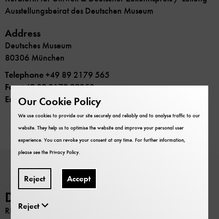
Ausstellungsbeirat des Deutschen Museum
Address
Deutsches Museum
80306 München
Telephone
+49 89 2179 565
Fax
+49 89 2179 99350
Email
s.gerber-hirt@deutsches-museum.de
Our Cookie Policy
We use cookies to provide our site securely and reliably and to analyse traffic to our
website. They help us to optimise the website and improve your personal user
experience. You can revoke your consent at any time. For further information,
please see the
Privacy Policy
.
Reject
Accept
Deutsches Museum
Reject
RESEARCH