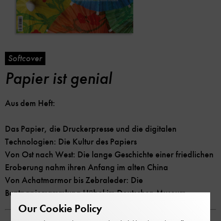
Softcover
Papier ist genial
Aus dem Heft:
Das Papier, die Druckerpresse und die digitalen
Technologien: Die Kultur des Papiers
Von Ost nach West: Die lange Geschichte einer friedlichen
Eroberung nahm ihren Anfang im alten China
Von Achatmarmor bis Zebraleder: Die
Buntpapiersammlung Hübel im Deutschen Museum
Our Cookie Policy