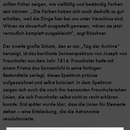
sollten früher zeigen, wie vielfältig und beständig Farben
sein können. „Die Farben haben sich auch deshalb so gut
erhalten, weil die Dinge hier bei uns unter Verschluss sind.
Wären sie dauerhaft ausgestellt gewesen, wären sie jetzt
vermutlich komplett ausgebleicht“, sagt Röschner.
Der zweite große Schatz, den er am „Tag der Archive“
herzeigt, ist das berühmte Sonnenspektrum von Joseph von
Fraunhofer aus dem Jahr 1814. Fraunhofer hatte mit
einem Prisma das Sonnenlicht in seine farbigen
Bestandteile zerlegt, dieses Spektrum präzise
aufgezeichnet und selbst koloriert. In dem Spektrum
zeigen sich auch die nach ihm benannten Fraunhoferschen
Linien, die sich Fraunhofer selbst nicht so recht erklären
konnte. Erst später wurde klar, dass die Linien für Elemente
stehen – eine Entdeckung, die die Astronomie
revolutionierte.