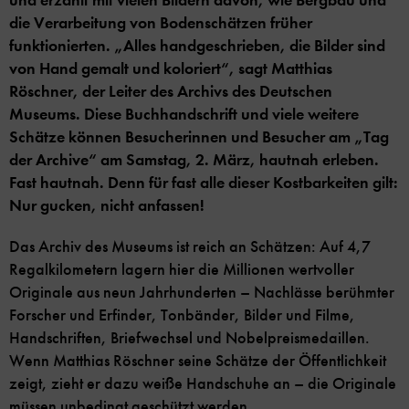
und erzählt mit vielen Bildern davon, wie Bergbau und
die Verarbeitung von Bodenschätzen früher
funktionierten. „Alles handgeschrieben, die Bilder sind
von Hand gemalt und koloriert“, sagt Matthias
Röschner, der Leiter des Archivs des Deutschen
Museums. Diese Buchhandschrift und viele weitere
Schätze können Besucherinnen und Besucher am „Tag
der Archive“ am Samstag, 2. März, hautnah erleben.
Fast hautnah. Denn für fast alle dieser Kostbarkeiten gilt:
Nur gucken, nicht anfassen!
Das Archiv des Museums ist reich an Schätzen: Auf 4,7
Regalkilometern lagern hier die Millionen wertvoller
Originale aus neun Jahrhunderten – Nachlässe berühmter
Forscher und Erfinder, Tonbänder, Bilder und Filme,
Handschriften, Briefwechsel und Nobelpreismedaillen.
Wenn Matthias Röschner seine Schätze der Öffentlichkeit
zeigt, zieht er dazu weiße Handschuhe an – die Originale
müssen unbedingt geschützt werden.