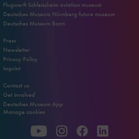
Flugwerft Schleissheim aviation museum
Deutsches Museum Nürnberg future museum
Deutsches Museum Bonn
Press
Newsletter
Privacy Policy
Imprint
Contact us
Get involved
Deutsches Museum App
Manage cookies
To
To
To
our
our
our