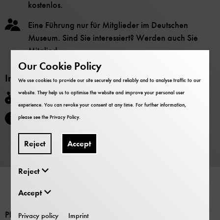
kostenlos.
Eine Führung nur für Mitglieder im Deutschen
Museum. Sind Sie interessiert? Werden auch Sie
Mitglied.
Our Cookie Policy
Information
We use cookies to provide our site securely and reliably and to analyse traffic to our
website. They help us to optimise the website and improve your personal user
Barrier-free
experience. You can revoke your consent at any time. For further information,
Anmeldung per E-Mail beim Mitgliederservice
please see the
Privacy Policy
.
erforderlich:
Reject
Accept
Registration
Reject
Accept
Pflanzen, Tiere und Maschinen: Erfahren woher unser
Privacy policy
Imprint