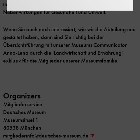
tägliches Brot kommt – samt Wirkungen und
Nebenwirkungen für Gesundheit und Umwelt.
Wenn Sie auch noch interessiert, wie wir die Abteilung neu
gestaltet haben, dann sind Sie richtig bei der
Übersichtsführung mit unserer Museums Communicator
Anna-Lena durch die 'Landwirtschaft und Ernährung'
exklusiv für die Mitglieder unserer Museumsfamilie.
Organizers
Mitgliederservice
Deutsches Museum
Museumsinsel 1
80538 München
mitgliederinfo@deutsches-museum.de