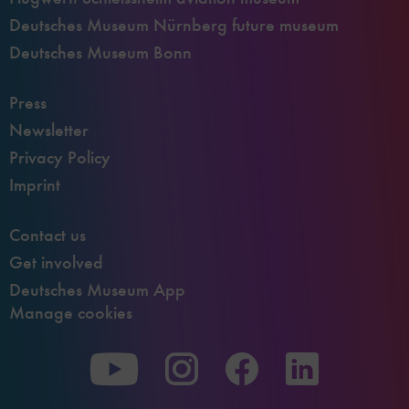
Deutsches Museum Nürnberg future museum
Deutsches Museum Bonn
Press
Newsletter
Privacy Policy
Imprint
Contact us
Get involved
Deutsches Museum App
Manage cookies
To
To
To
our
our
our
Youtube
Instagram
Facebook