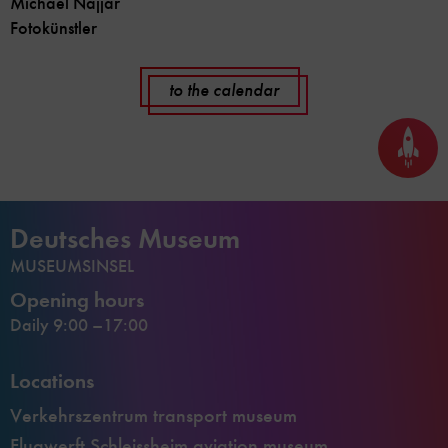
Michael Najjar
Fotokünstler
to the calendar
Back
to
top
Deutsches Museum
MUSEUMSINSEL
Opening hours
Daily 9:00 –17:00
Locations
Verkehrszentrum transport museum
Flugwerft Schleissheim aviation museum