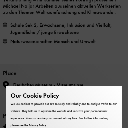
Michael Najjar Arbeiten aus seinen aktuellen Werkserien
zu den Themen Weltraumforschung und Klimawandel.
Schule Sek 2, Erwachsene, Inklusion und Vielfalt,
Jugendliche / junge Erwachsene
Naturwissenschaften Mensch und Umwelt
Place
Deutsches Museum - Museumsinsel
Auditorium, Ebene 0
Our Cookie Policy
Livestream und Vor-Ort-Veranstaltung
We use cookies to provide our site securely and reliably and to analyse traffic to our
website. They help us to optimise the website and improve your personal user
Price
experience. You can revoke your consent at any time. For further information,
please see the
Privacy Policy
.
Eintritt: 3,- €