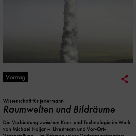
Vortrag
Soc
Me
Lin
Opt
Wissenschaft für jedermann
Raumwelten und Bildräume
Die Verbindung zwischen Kunst und Technologie im Werk
von Michael Najjar – Livestream und Vor-Ort-
Veranstaltung – Im Rahmen seines Vortrags präsentiert