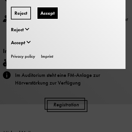
Mitglieder haben freien Eintritt
Reject
Accept
Die Online-Reservierung beginnt am Montag, 9 Uhr
vor dem jeweiligen Vortrag. Telefonische
Reject
Reservierung unter Telefon: 089-2179-221
Accept
Information
Privacy policy
Imprint
Barrier-free
Im Auditorium steht eine FM-Anlage zur
Hörverstärkung zur Verfügung
Registration