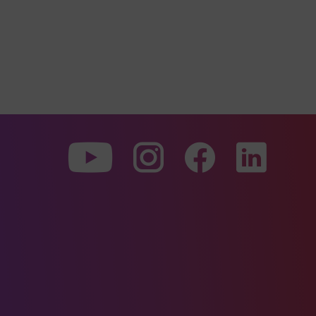
To
To
To
our
our
our
Youtube
Instagram
Facebo
page
page
page