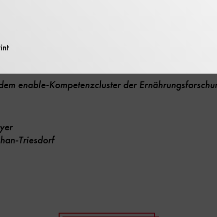
2179-221
int
 dem enable-Kompetenzcluster der Ernährungsforschu
yer
han-Triesdorf