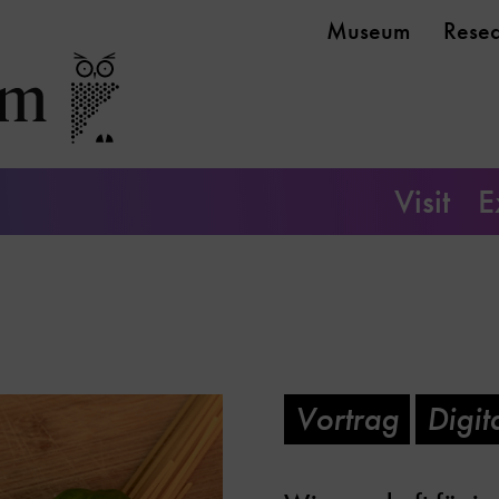
Museum
Rese
Visit
E
Vortrag
Digit