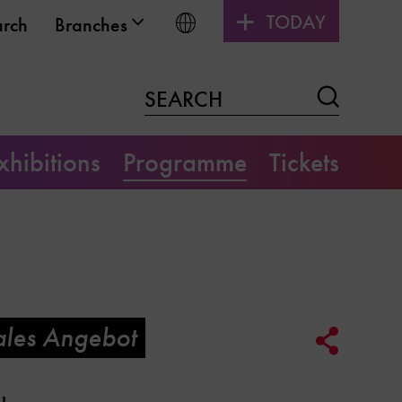
TODAY
Choose language
arch
Branches
Search
SEARCH
xhibitions
Programme
Tickets
ales Angebot
Social
Media
Link
Options