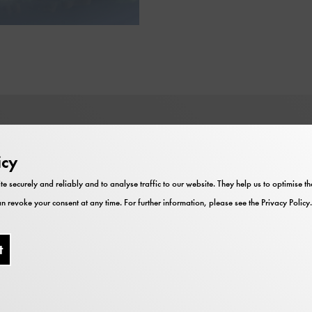
Price
icy
Eintritt: 3,- €
te securely and reliably and to analyse traffic to our website. They help us to optimise 
Mitglieder haben freien Eintritt
n revoke your consent at any time. For further information, please see the
Privacy Policy
.
Der Livestream ist für alle kostenlos.
Die Online-Reservierung beginnt am
t
Dienstag, 9 Uhr vor dem jeweiligen
Vortrag. Der Link wird hier
freigeschaltet. Telefonische
Reservierung unter Telefon: 089-