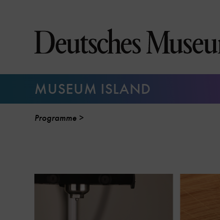
Jump
directly
to
the
page
contents
MUSEUM ISLAND
Programme