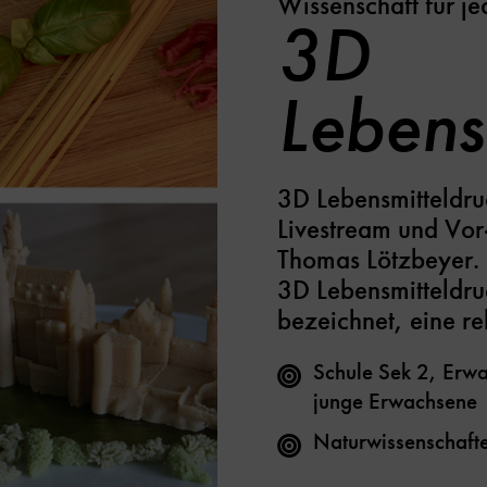
Wissenschaft für j
3D
Lebens
3D Lebensmitteldru
Livestream und Vor-
Thomas Lötzbeyer. 
3D Lebensmitteldruc
bezeichnet, eine re
Schule Sek 2, Erwa
junge Erwachsene
Naturwissenschaft