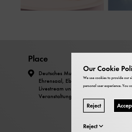
Place
Our Cookie Pol
Deutsches Museum - Museumsinsel
We use cookies to provide our si
Ehrensaal, Ebene 1
personal user experience. You ca
Livestream und Vor-Ort-
Veranstaltung
Reject
Accep
Reject