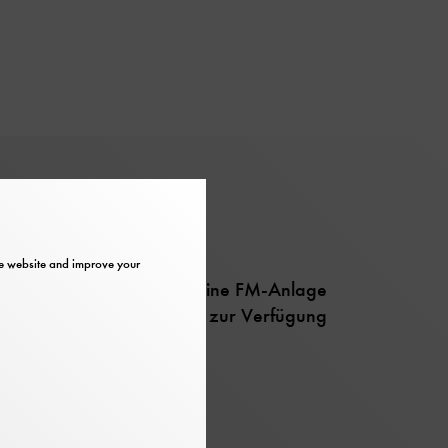
Information
Barrier-free
the website and improve your
Im Ehrensaal steht eine FM-Anlage
zur Hörverstärkung zur Verfügung