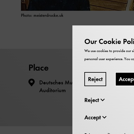
Photo: meisterdrucke.uk
Our Cookie Pol
We use cookies to provide our si
personal user experience. You ca
Place
Reject
Accep
Deutsches Museum - Museumsinsel -
Auditorium
Reject
Accept