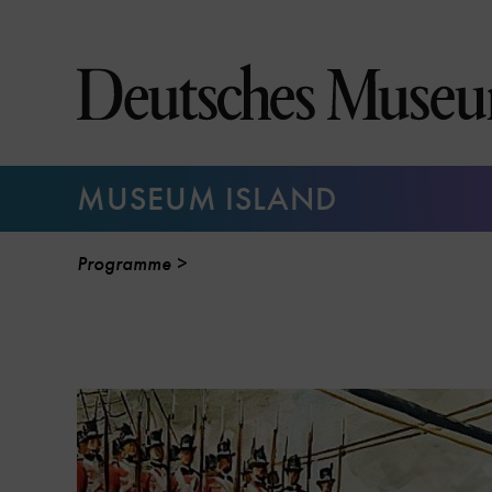
Jump
directly
to
the
page
contents
MUSEUM ISLAND
Programme