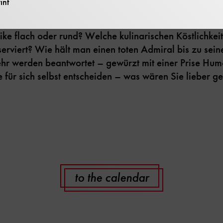
int
ike flach oder rund? Welche kulinarischen Köstlichke
serviert? Wie hält man einen toten Admiral bis zu sein
hr werden beantwortet – gewürzt mit einer Prise Hum
 für sich selbst entscheiden – was wären Sie lieber 
to the calendar