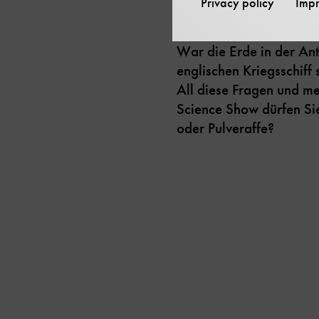
Privacy policy
Impr
War die Erde in der Ant
englischen Kriegsschiff 
All diese Fragen und me
Science Show dürfen Sie
oder Pulveraffe?