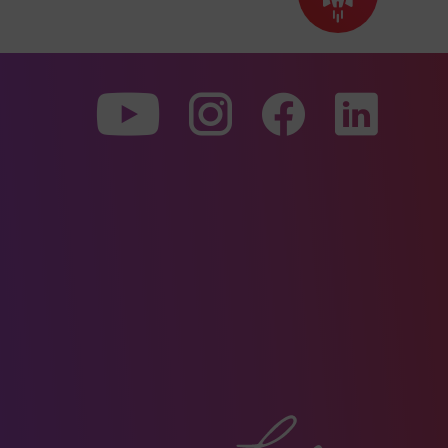
Back
to
top
To
To
To
our
our
our
Youtube
Instagram
Facebo
page
page
page