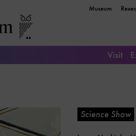
Museum
Rese
Visit
E
Science Show