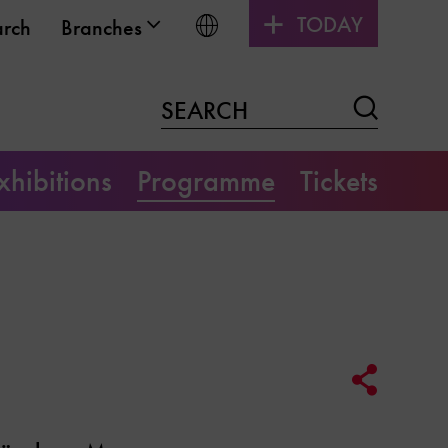
TODAY
Choose language
arch
Branches
Search
SEARCH
xhibitions
Programme
Tickets
Social
Media
Link
Options