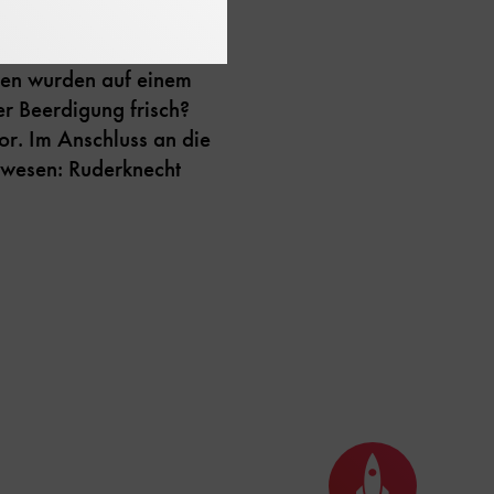
iten wurden auf einem
er Beerdigung frisch?
or. Im Anschluss an die
gewesen: Ruderknecht