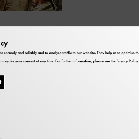
icy
te securely and reliably and to analyse traffic to our website. They help us to optimise 
n revoke your consent at any time. For further information, please see the
Privacy Policy
.
Price
t
Lange Nacht Ticket: 20 € (Direktkauf
vor Ort) / 23,50 € (digitaler
Vorverkauf)
Auch für Familien geeignet.