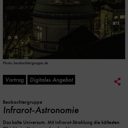
Photo: beobachtergruppe.de
Vortrag
Digitales Angebot
Soc
Me
Lin
Opt
Beobachtergruppe
Infrarot-Astronomie
Das kalte Universum. Mit Infrarot-Strahlung die kältesten