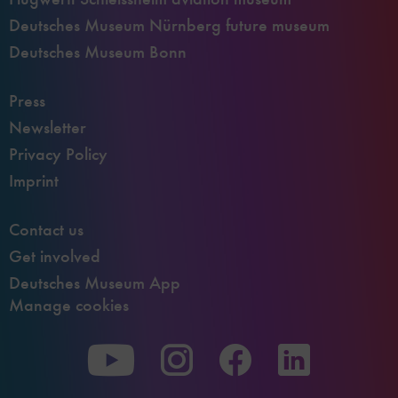
Deutsches Museum Nürnberg future museum
Deutsches Museum Bonn
Press
Newsletter
Privacy Policy
Imprint
Contact us
Get involved
Deutsches Museum App
Manage cookies
To
To
To
our
our
our