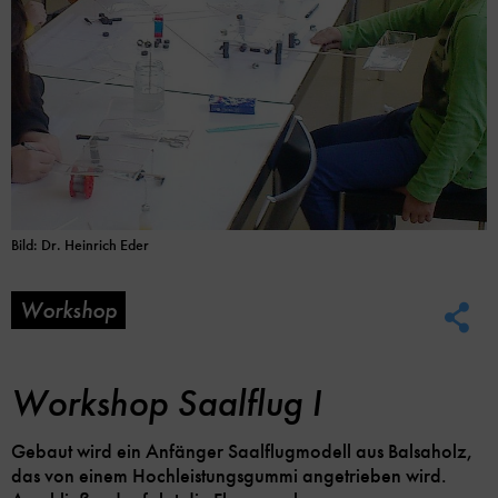
Bild: Dr. Heinrich Eder
Workshop
Soc
Me
Lin
Opt
Workshop Saalflug I
Gebaut wird ein Anfänger Saalflugmodell aus Balsaholz,
das von einem Hochleistungsgummi angetrieben wird.