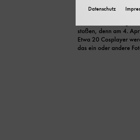
Datenschutz
Impre
Wer an diesem Tag durc
stoßen, denn am 4. Apri
Etwa 20 Cosplayer werd
das ein oder andere Fot