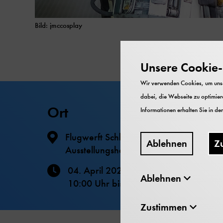
Bild: jmccosplay
Unsere Cookie-R
Wir verwenden Cookies, um unser
dabei, die Webseite zu optimiere
Ort
Informationen erhalten Sie in de
Flugwerft Schleißheim
Ablehnen
Z
Ausstellungshalle und Werfthalle
04. April 2026
Ablehnen
10:00 Uhr
bis
16:00 Uhr
Zustimmen