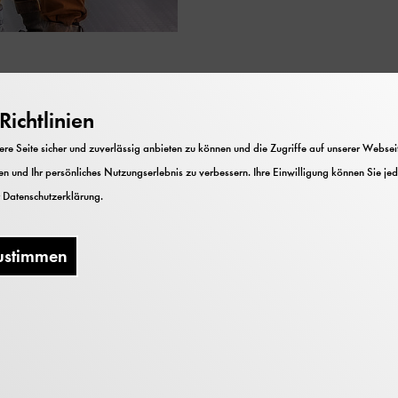
ichtlinien
e Seite sicher und zuverlässig anbieten zu können und die Zugriffe auf unserer Webseite
n und Ihr persönliches Nutzungserlebnis zu verbessern. Ihre Einwilligung können Sie jed
Kosten
r
Datenschutzerklärung
.
Die Teilnahme ist im Museumseintritt
ustimmen
enthalten.