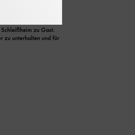
h Vader oder Iron Man
t Schleißheim zu Gast.
 zu unterhalten und für