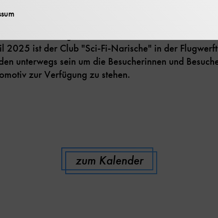
ssum
h die Ausstellungshallen schlendert, könnte auf Dart
l 2025 ist der Club "Sci-Fi-Narische" in der Flugwerf
en unterwegs sein um die Besucherinnen und Besucher
omotiv zur Verfügung zu stehen.
zum Kalender