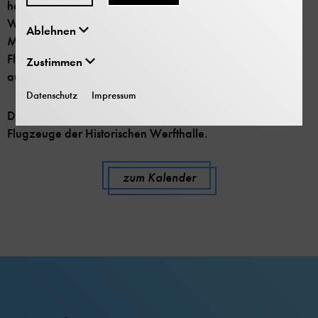
haben - wie Militärflugzeuge aus der Zeit des Ersten
Weltkrieges. Aber auch das Muskelkraftflugzeug
Ablehnen
Musculair 2 gehört hierher: Mit ihm wurde 1985 auf dem
Flugplatz Schleißheim ein Geschwindigkeitsweltrekord
Zustimmen
aufgestellt.
Datenschutz
Impressum
Die Führung zeigt in einem Rundgang die wichtigsten
Flugzeuge der Historischen Werfthalle.
zum Kalender