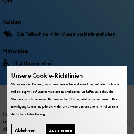
Ort
Kosten
Die Teilnahme ist im Museumseintritt enthalten.
Hinweise
Nicht barrierefrei
Unsere Cookie-Richtlinien
Wir verwenden Cookies, um unsere Seite sicher und zuverlässig anbieten zu können
und die Zugriffe auf unserer Webseite zu analysieren. Sie helfen uns dabei, die
Webseite zu optimieren und Ihr persönliches Nutzungserlebnis zu verbessern. Ihre
Einwilligung können Sie jederzeit widerrufen. Weitere Informationen erhalten Sie in
In der historischen Werfthalle wurden einst Flugzeuge
der
Datenschutzerklärung
.
repariert und gewartet. Jetzt sind hier Flugzeuge zu sehen,
die einen direkten Bezug zur Geschichte der Flugwerft
Ablehnen
Zustimmen