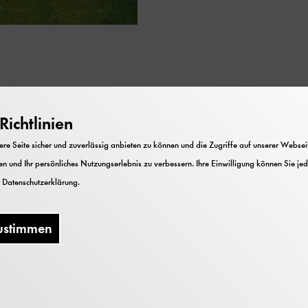
ichtlinien
e Seite sicher und zuverlässig anbieten zu können und die Zugriffe auf unserer Webseite
Kosten
n und Ihr persönliches Nutzungserlebnis zu verbessern. Ihre Einwilligung können Sie jed
r
Datenschutzerklärung
.
Der Eintritt ist frei. Spenden
erwünscht.
ustimmen
Keine Anmeldung erforderlich!