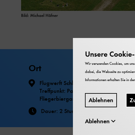
Bild: Michael Häfner
Unsere Cookie-R
Wir verwenden Cookies, um unser
Ort
dabei, die Webseite zu optimiere
Informationen erhalten Sie in de
Flugwerft Schleißheim
Treffpunkt: Parkplatz vor
Fliegerbiergarten (Jägerstraße)
Ablehnen
Z
Dauer: 2 Stunden
Ablehnen