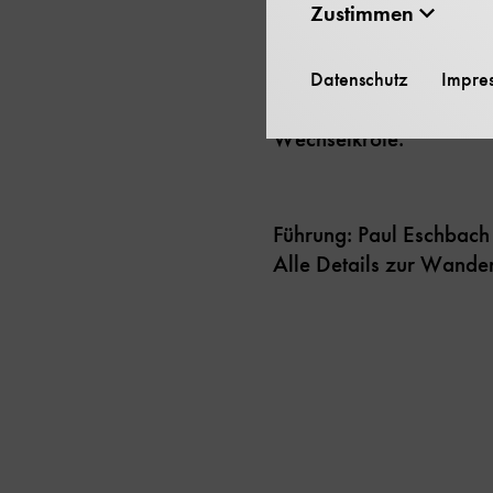
Zustimmen
Der Flugplatz Schleißhe
Datenschutz
Impre
weitgehend ungestört au
Wechselkröte.
Führung: Paul Eschbach
Alle Details zur Wande