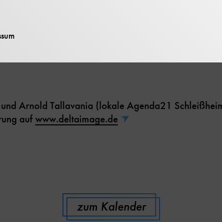
im ist ein großes Biotop in dem sich die Flora und F
ssum
sbreiten kann. Hier lebt eine ganz besondere Amphib
 und Arnold Tallavania (lokale Agenda21 Schleißhei
rung auf
www.deltaimage.de
zum Kalender