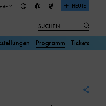
HEUTE
Sprache wählen
Leichte Sprache
Gebärdensprache
orte
Suchen
SUCHEN
stellungen
Programm
Tickets
Social
Media
Link
Optione