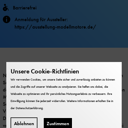
Barrierefrei
Anmeldung für Aussteller:
https://ausstellung-modellmotore.de/
Unsere Cookie-Richtlinien
Nach einer Corona-Pause ist es endlich wieder soweit! Am
Wir verwenden Cookies, um unsere Seite sicher und zuverlässig anbieten zu können
Sonntag, den 13.10.2024, findet in der Wright-Galerie
und die Zugriffe auf unserer Webseite zu analysieren. Sie helfen uns dabei, die
der Flugwerft Schleißheim eine kleine Ausstellung von alten
Webseite zu optimieren und Ihr persönliches Nutzungserlebnis zu verbessern. Ihre
Modellmotoren und Dampfmaschinen statt. Viele private
Einwilligung können Sie jederzeit widerrufen. Weitere Informationen erhalten Sie in
Sammler zeigen ihre wertvollen Schätze, darunter
der
Datenschutzerklärung
.
Verbrennungsmotoren, Flammenfresser, Heißluft-,
Druckluft- und Stirlingmotoren, CO2-Motoren sowie
Ablehnen
Zustimmen
verschiedene Modelldampfmaschinen und Dampfloks. Bei