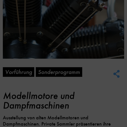
Vorführung
Sonderprogramm
Soc
Me
Lin
Opt
Modellmotore und
Dampfmaschinen
Ausstellung von alten Modellmotoren und
Dampfmaschinen. Private Sammler präsentieren ihre