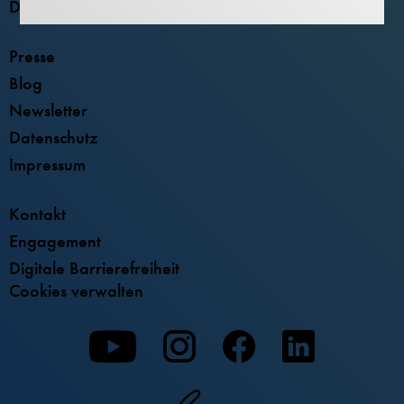
Deutsches Museum Bonn
Presse
Blog
Newsletter
Datenschutz
Impressum
Kontakt
Engagement
Digitale Barrierefreiheit
Cookies verwalten
Zu
Zu
Zu
unserer
unserer
unserer
Youtube-
Instagram-
Facebook-