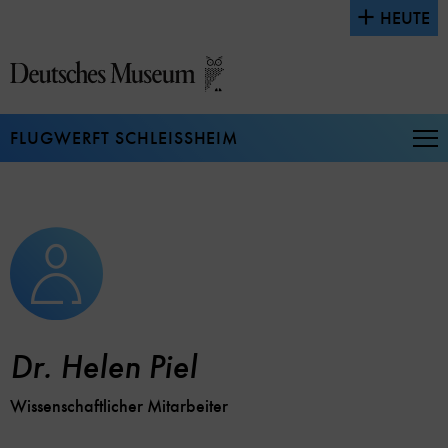
Direkt
HEUTE
zum
Seiteninhalt
springen
FLUGWERFT SCHLEISSHEIM
Na
auf
un
zu
Dr. Helen Piel
Wissenschaftlicher Mitarbeiter