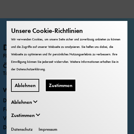
Unsere Cookie-Richtlinien
Wir verwenden Cookies, um unsere Seite sicher und zuverlässig anbieten zu können
Deutsches Museum
und die Zugriffe auf unserer Webseite zu analysieren. Sie helfen uns dabei, die
Webseite zu optimieren und Ihr persönliches Nutzungserlebnis zu verbessern. Ihre
FLUGWERFT SCHLEISSHEIM
Einwilligung können Sie jederzeit widerrufen. Weitere Informationen erhalten Sie in
Öffnungszeiten
der
Datenschutzerklärung
.
Täglich 9 – 17 Uhr
Ablehnen
Zustimmen
Weitere Standorte
Deutsches Museum - Museumsinsel
Ablehnen
Forum der Zukunft
Zustimmen
Verkehrszentrum
Deutsches Museum Nürnberg
Datenschutz
Impressum