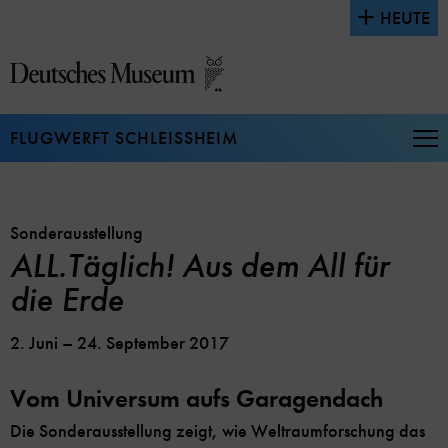
Direkt
HEUTE
zum
Seiteninhalt
springen
FLUGWERFT SCHLEISSHEIM
Na
auf
un
zu
Sonderausstellung
ALL.Täglich! Aus dem All für
die Erde
2. Juni – 24. September 2017
Vom Universum aufs Garagendach
Die Sonderausstellung zeigt, wie Weltraumforschung das