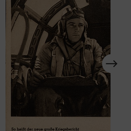
Karussell
im
Element
nächstes
Zeige