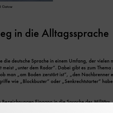
HM Gatow
eg in die Alltagssprache
te die deutsche Sprache in einem Umfang, der vielen n
tzt meist „unter dem Radar“. Dabei gibt es zum Thema
ob man „am Boden zerstört ist“, „den Nachbrenner ei
griffe wie „Blockbuster“ oder „Senkrechtstarter“ habe
 Bezeichnungen Eingang in die Sprache des Militärs. 
 ursprünglichen Bezeichnung eine männliche Biene. Der