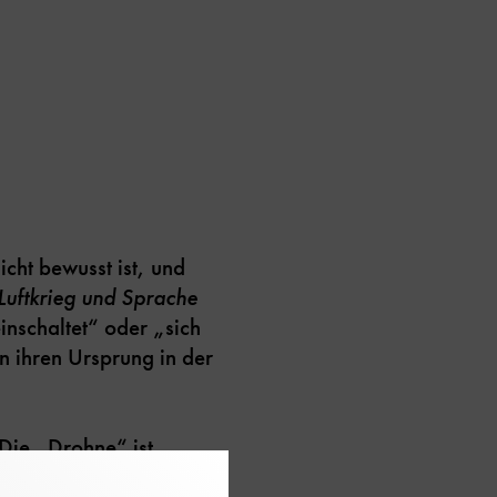
icht bewusst ist, und
Luftkrieg und Sprache
nschaltet“ oder „sich
n ihren Ursprung in der
Die „Drohne“ ist
 „Dogfight“, zu deutsch