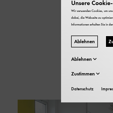
Unsere Cookie-R
„Hundekampf“, bezeich
Wir verwenden Cookies, um unser
Die Ausstellung „Bombe
dabei, die Webseite zu optimiere
präsentiert die schönst
Informationen erhalten Sie in de
moderne Fliegen selbst 
populären Medien als ri
Ablehnen
Z
Flieger- in die Alltagss
Ablehnen
Inhaltskarussell
Zustimmen
überspringen
Datenschutz
Impre