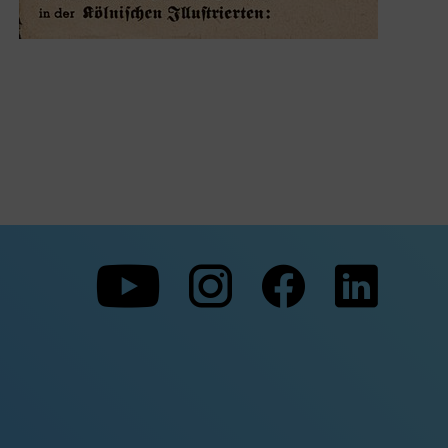
Zu
Zu
Zu
unserer
unserer
unserer
Youtube-
Instagram-
Faceboo
Seite
Seite
Seite