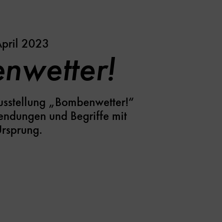
April 2023
nwetter!
usstellung „Bombenwetter!“
endungen und Begriffe mit
rsprung.