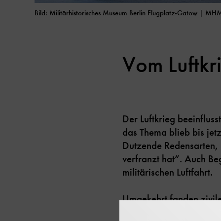
Bild: Militärhistorisches Museum Berlin Flugplatz-Gatow | M
Vom Luftkri
Der Luftkrieg beeinfluss
das Thema blieb bis je
Dutzende Redensarten, 
verfranzt hat“. Auch Be
militärischen Luftfahrt.
Umgekehrt fanden zivile
beispielsweise in ihrer