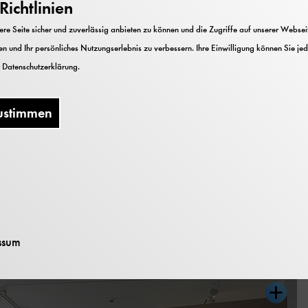
ichtlinien
net den Nahkampf gegnerischer Flugzeuge.
e Seite sicher und zuverlässig anbieten zu können und die Zugriffe auf unserer Webseite
nwetter!“ des Militärhistorischen Museums Berlin Fl
n und Ihr persönliches Nutzungserlebnis zu verbessern. Ihre Einwilligung können Sie jed
en Beispiele in anschaulicher Weise und erklärt dazu d
r
Datenschutzerklärung
.
faszinierte die Menschen von Beginn an, und der Luftk
tterlicher Kampf stilisiert. So wanderten Fachbegriffe
ustimmen
prache.
Einblicke
ssum