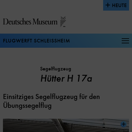
Direkt
HEUTE
zum
Seiteninhalt
springen
FLUGWERFT SCHLEISSHEIM
Na
auf
un
zu
Segelflugzeug
Hütter H 17a
Einsitziges Segelflugzeug für den
Übungssegelflug