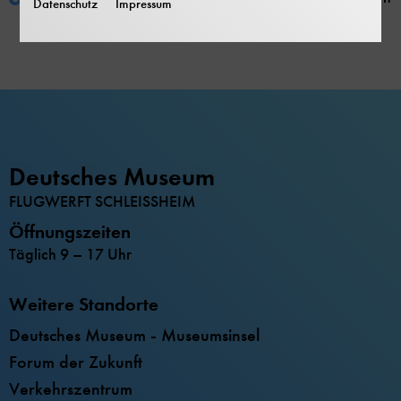
Datenschutz
Impressum
Deutsches Museum
FLUGWERFT SCHLEISSHEIM
Öffnungszeiten
Täglich 9 – 17 Uhr
Weitere Standorte
Deutsches Museum - Museumsinsel
Forum der Zukunft
Verkehrszentrum