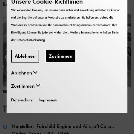
Unsere Cookie-Richtlinien
Baumwollstoff verwendet.
Wir verwenden Cookies, um unsere Seite sicher und zuverlässig anbieten zu können
und die Zugriffe auf unserer Webseite zu analysieren. Sie helfen uns dabei, die
Webseite zu optimieren und Ihr persönliches Nutzungserlebnis zu verbessern. Ihre
Einwilligung können Sie jederzeit widerrufen. Weitere Informationen erhalten Sie in
der
Datenschutzerklärung
.
Ablehnen
Zustimmen
Ablehnen
Zustimmen
Bild: Deutsches Museum
Datenschutz
Impressum
Technische Daten:
Hersteller: Fairchild Engine and Aircraft Corp.,
Dallas, Texas, USA, 1946