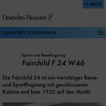
Direkt
HEUTE
zum
Seiteninhalt
springen
FLUGWERFT SCHLEISSHEIM
Na
auf
un
zu
Sport- und Reiseflugzeug
Fairchild F 24 W46
Die Fairchild 24 ist ein viersitziges Reise-
und Sportflugzeug mit geschlossener
Kabine und kam 1932 auf den Markt.