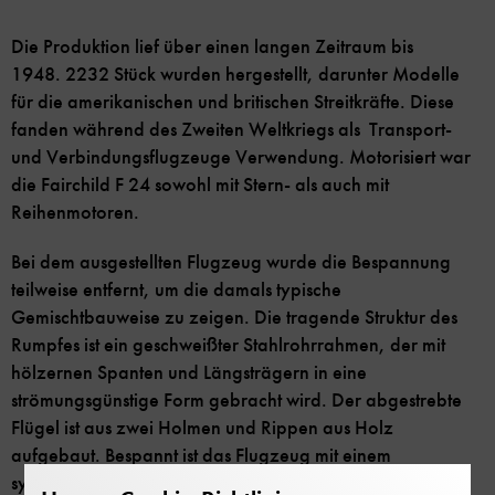
Die Produktion lief über einen langen Zeitraum bis
1948. 2232 Stück wurden hergestellt, darunter Modelle
für die amerikanischen und britischen Streitkräfte. Diese
fanden während des Zweiten Weltkriegs als Transport-
und Verbindungsflugzeuge Verwendung. Motorisiert war
die Fairchild F 24 sowohl mit Stern- als auch mit
Reihenmotoren.
Bei dem ausgestellten Flugzeug wurde die Bespannung
teilweise entfernt, um die damals typische
Gemischtbauweise zu zeigen. Die tragende Struktur des
Rumpfes ist ein geschweißter Stahlrohrrahmen, der mit
hölzernen Spanten und Längsträgern in eine
strömungsgünstige Form gebracht wird. Der abgestrebte
Flügel ist aus zwei Holmen und Rippen aus Holz
aufgebaut. Bespannt ist das Flugzeug mit einem
synthetischen Gewebe (Ceconite). Früher wurde dafür