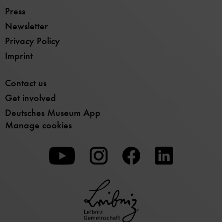
Press
Newsletter
Privacy Policy
Imprint
Contact us
Get involved
Deutsches Museum App
Manage cookies
To
To
To
our
our
our
Youtube
Instagram
Facebook
page
page
page