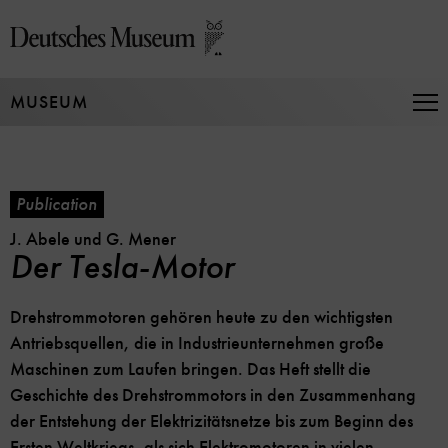
Jump
directly
to
the
MUSEUM
page
Op
Na
contents
Publication
J. Abele und G. Mener
Der Tesla-Motor
Drehstrommotoren gehören heute zu den wichtigsten
Antriebsquellen, die in Industrieunternehmen große
Maschinen zum Laufen bringen. Das Heft stellt die
Geschichte des Drehstrommotors in den Zusammenhang
der Entstehung der Elektrizitätsnetze bis zum Beginn des
Ersten Weltkriegs, als sich Elektromotoren in vielen