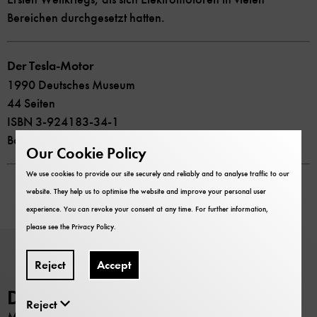
Bereichen durchgesetzt hatten.
Der Tesla-Motor
1990 Deutsches Museum
44 Seiten
ISBN 3-924183-34-1
Bookstore price 6,00 €
Our Cookie Policy
We use cookies to provide our site securely and reliably and to analyse traffic to our
website. They help us to optimise the website and improve your personal user
experience. You can revoke your consent at any time. For further information,
please see the
Privacy Policy
.
Reject
Accept
Deutsches Museum
Reject