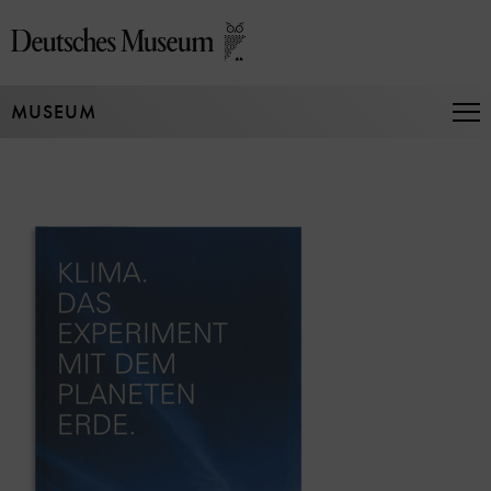
Jump
directly
to
the
MUSEUM
page
Op
Na
contents