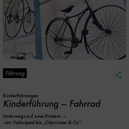
Führung
Soc
Me
Lin
Opt
Kinderführungen
Kinderführung – Fahrrad
Unterwegs auf zwei Rädern –
von Velociped bis „Citycruiser & Co“.