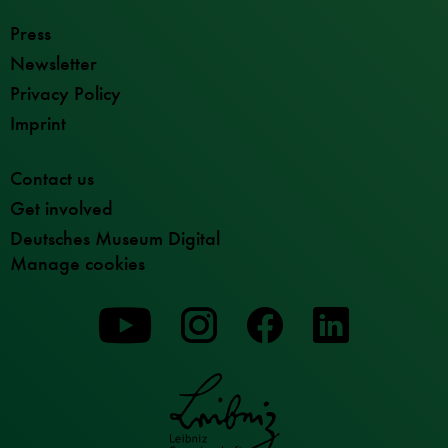
Press
Newsletter
Privacy Policy
Imprint
Contact us
Get involved
Deutsches Museum Digital
Manage cookies
To
To
To
our
our
our
Youtube
Instagram
Facebook
page
page
page