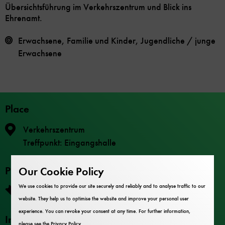
Übersichtsführung im Verkehrszentrum und Blick ins
Ehrenamt.
Erwachsene, Familie und Kinder, Jugendliche / junge
Erwachsene
Place
Verkehrszentrum
Treffpunkt: Eingangshalle
Price
Our Cookie Policy
We use cookies to provide our site securely and reliably and to analyse traffic to our
Die Teilnahme ist im Museumseintritt enthalten.
website. They help us to optimise the website and improve your personal user
experience. You can revoke your consent at any time. For further information,
Information
please see the
Privacy Policy
.