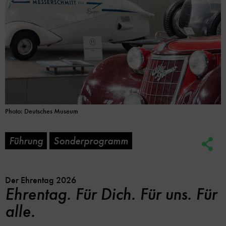
Photo: Deutsches Museum
Führung
Sonderprogramm
Soc
Me
Lin
Opt
Der Ehrentag 2026
Ehrentag. Für Dich. Für uns. Für
alle.