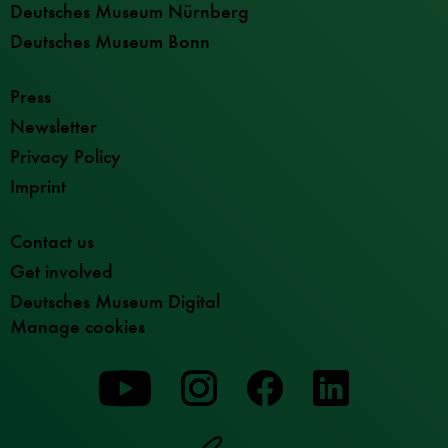
Deutsches Museum Nürnberg
Deutsches Museum Bonn
Press
Newsletter
Privacy Policy
Imprint
Contact us
Get involved
Deutsches Museum Digital
Manage cookies
To
To
To
our
our
our
Youtube
Instagram
Facebook