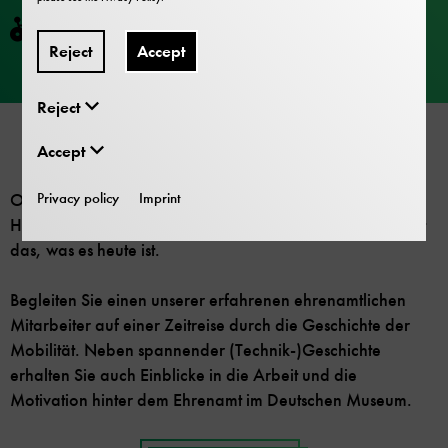
Barrier-free
Reject
Accept
Reject
Accept
Privacy policy
Imprint
Ohne den unermüdlichen Einsatz unserer freiwilligen
Helfer wäre das Deutsche Museum Verkehrszentrum nicht
das, was es heute ist.
Begleiten Sie einen unserer erfahrenen ehrenamtlichen
Mitarbeiter auf einer Zeitreise durch die Geschichte der
Mobilität. Neben spannender (Technik-)Geschichte
erhalten Sie auch Einblicke in die Arbeit und die
Motivation hinter dem Ehrenamt im Deutschen Museum.