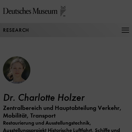
Jump
directly
to
the
RESEARCH
page
Op
Na
contents
Dr. Charlotte Holzer
Zentralbereich und Hauptabteilung Verkehr,
Mobilität, Transport
Restaurierung und Ausstellungstechnik,
Ausstellungsprojekt Historische Luftfahrt, Schiffe und