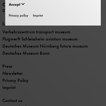
Opening hours
Accept
Daily 9:00 –17:00
Privacy policy
Imprint
Locations
Verkehrszentrum transport museum
Flugwerft Schleissheim aviation museum
Deutsches Museum Nürnberg future museum
Deutsches Museum Bonn
Press
Newsletter
Privacy Policy
Imprint
Contact us