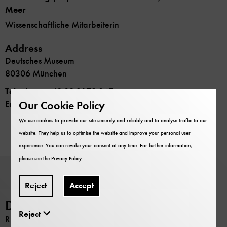
Meer
Wissenschaftliche Mitarbeiterin
Address
Deutsches Museum
80306 München
Telephone
+49 89 2179 847
Email
c.holzer@deutsches-museum.de
Our Cookie Policy
We use cookies to provide our site securely and reliably and to analyse traffic to our
website. They help us to optimise the website and improve your personal user
experience. You can revoke your consent at any time. For further information,
please see the
Privacy Policy
.
Reject
Accept
Deutsches Museum
Reject
RESEARCH