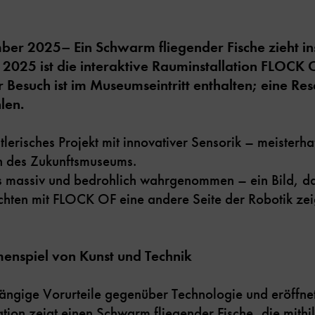
mber 2025
– Ein Schwarm fliegender Fische zieht i
 2025 ist die interaktive Rauminstallation FLOCK O
 Besuch ist im Museumseintritt enthalten; eine Re
len.
erisches Projekt mit innovativer Sensorik – meisterhaf
in des Zukunftsmuseums.
s massiv und bedrohlich wahrgenommen – ein Bild, da
hten mit FLOCK OF eine andere Seite der Robotik zeig
enspiel von Kunst und Technik
ngige Vorurteile gegenüber Technologie und eröffnet
ation zeigt einen Schwarm fliegender Fische, die mithil