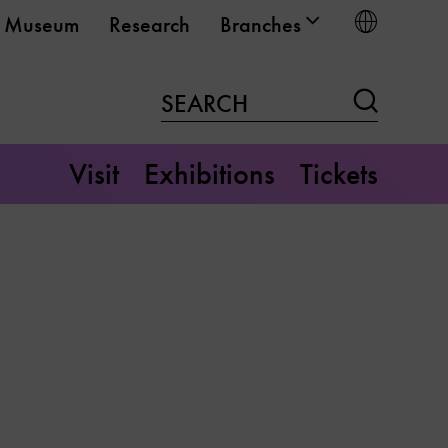
Choose
Museum
Research
Branches
Search
SEARCH
Visit
Exhibitions
Tickets