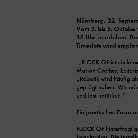
Nürnberg, 22. Septe
Vom 3. bis 5. Oktober
18 Uhr zu erleben. Der
Timeslots wird empfoh
„FLOCK OF ist ein künstl
Marion Grether, Leiter
„Robotik wird häufig al
geprägt haben. Wir möc
und fast natürlich.“
Ein poetisches Zusamm
FLOCK OF hinterfragt gä
Imagination. Die Install