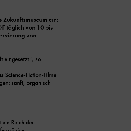
ns Zukunftsmuseum ein:
F täglich von 10 bis
servierung von
t eingesetzt“, so
s Science-Fiction-Filme
en: sanft, organisch
 ein Reich der
fe präziser