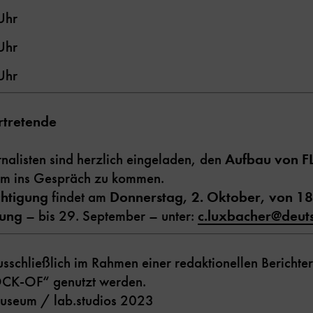
Uhr
Uhr
Uhr
rtretende
rnalisten sind herzlich eingeladen, den
Aufbau von F
am ins Gespräch zu kommen.
chtigung
findet am
Donnerstag, 2. Oktober, von 18
dung
– bis 29. September – unter:
c.luxbacher
@
deut
usschließlich im Rahmen einer redaktionellen Berichter
OCK-OF“ genutzt werden.
Museum / lab.studios 2023