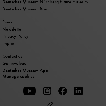
Deutsches Museum Nürnberg future museum
Deutsches Museum Bonn
Press
Newsletter
Privacy Policy
Imprint
Contact us
Get involved
Deutsches Museum App
Manage cookies
To
To
To
our
our
our
Youtube
Instagram
Facebook