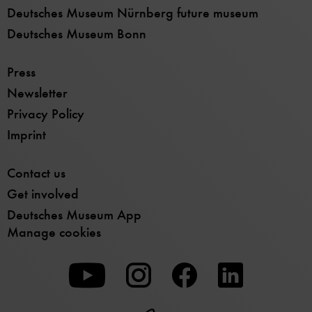
Neu erschienen: Wandkalender »Das Bergwerk«
Deutsches Museum Nürnberg future museum
Deutsches Museum Bonn
Press
Newsletter
Privacy Policy
Imprint
Contact us
Get involved
Deutsches Museum App
Manage cookies
To
To
To
our
our
our
Youtube
Instagram
Facebook