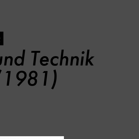
k
und Technik
 (1981)