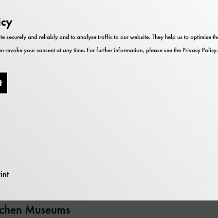
icy
te securely and reliably and to analyse traffic to our website. They help us to optimise 
n revoke your consent at any time. For further information, please see the
Privacy Policy
.
t
 zum Streichholz: Aus der Geschichte des Fe
ug: Eine Erfindung ohne Fortune
Zeitbewußtsein
int
 Heft 1 (1981)
tschen Museums