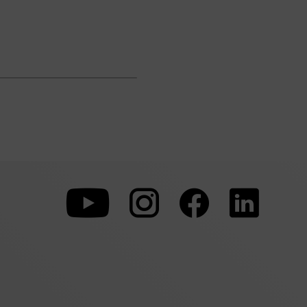
To
To
To
our
our
our
Youtube
Instagram
Facebo
page
page
page