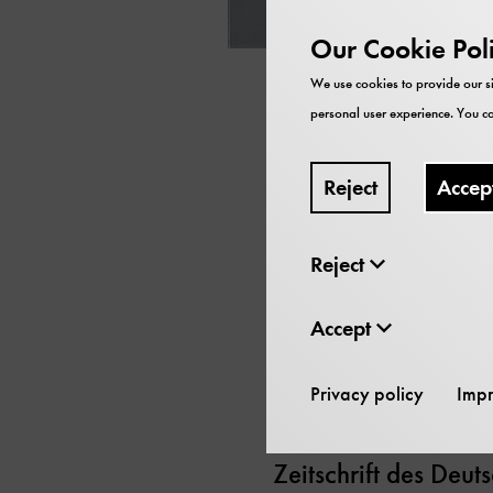
Our Cookie Pol
We use cookies to provide our si
personal user experience. You ca
Aus dem Heft:
Reject
Accep
Von Stahl und Stein
Reject
Der Dampfspatenpfl
Accept
Die Uhren und das 
Privacy policy
Impr
Kultur und Technik
Zeitschrift des Deu