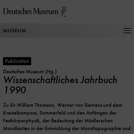
Jump
directly
to
the
MUSEUM
page
Op
Na
contents
Publication
Deutsches Museum (Hg.)
Wissenschaftliches Jahrbuch
1990
Zu Sir William Thomson, Werner von Siemens und dem
Kreiselkompass, Sommerfeld und den Anfängen der
Festkörperphysik, der Bedeutung der Mädlerschen
Mondkarten in der Entwicklung der Mondtopographie und