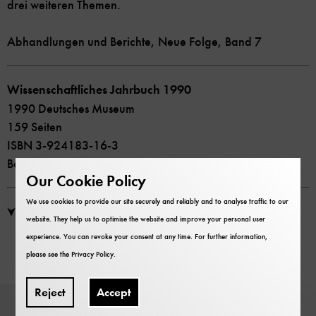
drei weiteren Themen.
Abhandlungen und Berichte, Neue Folge, Band 7
Wissenschaftliches Jahrbuch 1990
1990 Deutsches Museum
159 Seiten
ISBN 3-924183-16-3
Bookstore price 3,00 €
Our Cookie Policy
We use cookies to provide our site securely and reliably and to analyse traffic to our
Inhaltsverzeichnis
website. They help us to optimise the website and improve your personal user
experience. You can revoke your consent at any time. For further information,
please see the
Privacy Policy
.
Reject
Accept