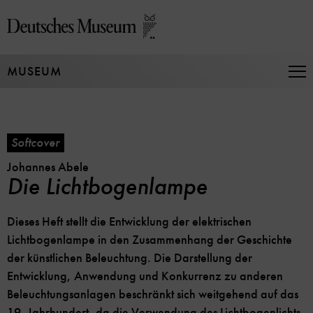
Jump
directly
to
the
MUSEUM
page
Op
Na
contents
Softcover
Johannes Abele
Die Lichtbogenlampe
Dieses Heft stellt die Entwicklung der elektrischen
Lichtbogenlampe in den Zusammenhang der Geschichte
der künstlichen Beleuchtung. Die Darstellung der
Entwicklung, Anwendung und Konkurrenz zu anderen
Beleuchtungsanlagen be­schränkt sich weitgehend auf das
19. Jahrhundert, da die Verwendung des Lichtbogenlichts