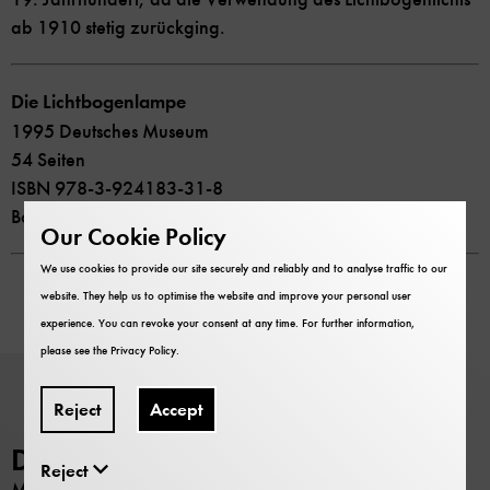
ab 1910 stetig zurückging.
Die Lichtbogenlampe
1995 Deutsches Museum
54 Seiten
ISBN 978-3-924183-31-8
Bookstore price 6,00 €
Our Cookie Policy
We use cookies to provide our site securely and reliably and to analyse traffic to our
website. They help us to optimise the website and improve your personal user
experience. You can revoke your consent at any time. For further information,
please see the
Privacy Policy
.
Reject
Accept
Deutsches Museum
Reject