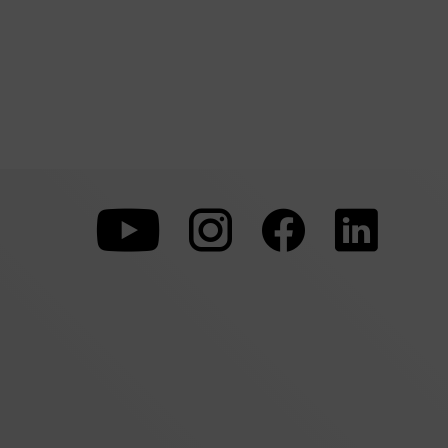
To
To
To
our
our
our
Youtube
Instagram
Facebo
page
page
page