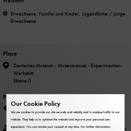
Werkstatt!
Erwachsene, Familie und Kinder, Jugendliche / junge
Erwachsene
Place
Deutsches Museum - Museumsinsel - Experimentier-
Werkstatt
Ebene 0
Price
Our Cookie Policy
0 €-Ticket an Kasse und Information
We use cookies to provide our site securely and reliably and to analyse traffic to our
Die Teilnahme ist im Museumseintritt enthalten.
website. They help us to optimise the website and improve your personal user
experience. You can revoke your consent at any time. For further information,
Für Erwachsene und für Kinder ab 10 Jahren (nur in