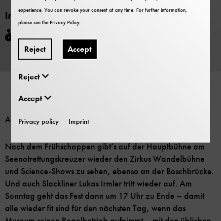
experience. You can revoke your consent at any time. For further information,
Information
please see the
Privacy Policy
.
Barrier-free
Reject
Accept
Reject
Accept
Am Sonntag, 10. Juli, geht’s ab 10 Uhr weiter:
Privacy policy
Imprint
Nach dem Frühschoppen gibt’s auf der Hauptbühne am
Seenotrettungskreuzer wieder den Zirkus Wandelbühne
und Science-Shows zu sehen, ebenso an der Boschbrücke.
Und auch Slackliner Lukas Irmler tritt wieder auf. Am
Sonntag geht das Fest dann um 17 Uhr zu Ende – damit
alle wieder fit sind für den nächsten Tag, wenn das
Museum seinen Regelbetrieb aufnimmt – mit den üblichen