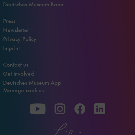
Deutsches Museum Bonn
Press
Newsletter
Privacy Policy
Imprint
Contact us
Get involved
Deutsches Museum App
Manage cookies
To
To
To
our
our
our
Youtube
Instagram
Facebook
page
page
page