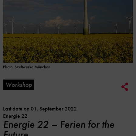
Photo: Stadtwerke München
Workshop
Soc
Me
Lin
Opt
Last date on 01. September 2022
Energie 22
Energie 22 – Ferien for the
Future