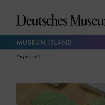
Jump
directly
to
the
page
contents
MUSEUM ISLAND
Programme