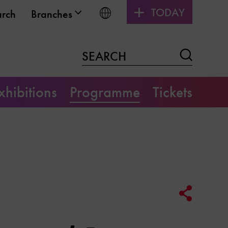
TODAY
Choose language
arch
Branches
Search
SEARCH
xhibitions
Programme
Tickets
Social
Media
Link
Options