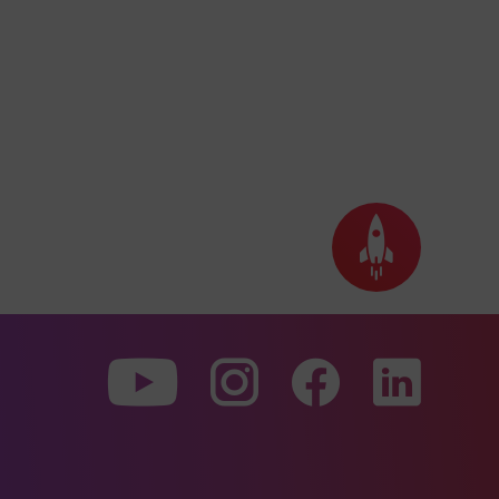
Back
to
top
To
To
To
our
our
our
Youtube
Instagram
Facebo
page
page
page