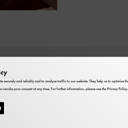
Price
icy
Die Teilnahme ist im Museumseintritt
te securely and reliably and to analyse traffic to our website. They help us to optimise 
enthalten.
n revoke your consent at any time. For further information, please see the
Privacy Policy
.
Für Kinder ab 5 Jahre geeignet
t