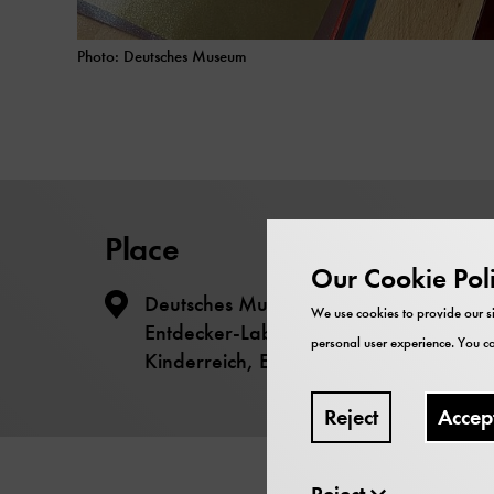
Photo: Deutsches Museum
Place
Our Cookie Pol
Deutsches Museum - Museumsinsel -
We use cookies to provide our si
Entdecker-Labor
personal user experience. You ca
Kinderreich, Ebene -1
Reject
Accep