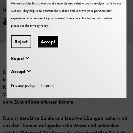
We use cookies to provide our site securely and reliably and to analyse traffic to our
Information
website. They help us to optimise the website and improve your personal user
experience. You can revoke your consent at any time. For further information,
Barrier-free
please see the
Privacy Policy
.
Infos und
Reject
Accept
Voranmeldung
Reject
Accept
Dann seid ihr bei uns genau richtig! In unseren ko-
kreativen Workshops für Schüler*innen der 10. bis 12.
Privacy policy
Imprint
Klasse möchten wir gemeinsam mit euch die wundersame
Welt der Quanten erkunden und herausfinden, wie sie
eure Zukunft beeinflussen könnte.
Durch interaktive Spiele und kreative Übungen nähern wir
uns den Themen auf spielerische Weise und entdecken,