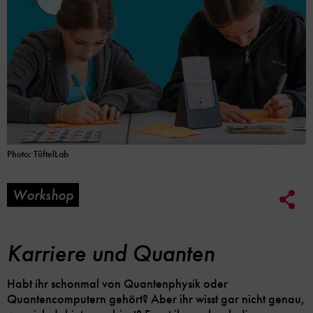
Photo: TüftelLab
Workshop
Soc
Me
Lin
Opt
Karriere und Quanten
Habt ihr schonmal von Quantenphysik oder
Quantencomputern gehört? Aber ihr wisst gar nicht genau,