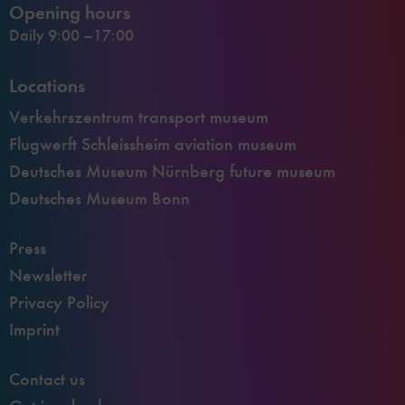
Opening hours
Daily 9:00 –17:00
Locations
Verkehrszentrum transport museum
Flugwerft Schleissheim aviation museum
Deutsches Museum Nürnberg future museum
Deutsches Museum Bonn
Press
Newsletter
Privacy Policy
Imprint
Contact us